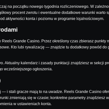
czaj na początku nowego tygodnia rozliczeniowego. W zależnoś
ółowy procent zwrotu i ewentualne dodatkowe warunki warto sp
ci od aktywności konta i poziomu w programie lojalnościowym.
grodami
 w Reels Grande Casino. Przez określony czas zbierasz punkty 
sowe. Kto lubi rywalizację — znajdzie tu dodatkowy powód do 
 Aktualny kalendarz i zasady punktacji znajdziesz w sekcji pr
ego wcześniejszego ogłoszenia.
)
ej — i stali gracze mają to na uwadze. Reels Grande Casino of
nki zmieniają się w czasie; konkretne parametry znajdziesz w 
omienia w ustawieniach konta.