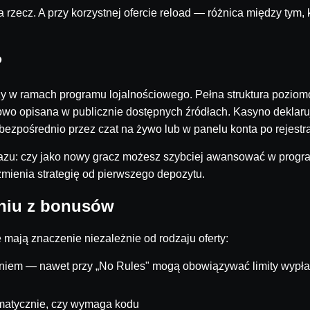
ecz. A przy korzystnej ofercie reload — różnica między tym, kto 
P
y w ramach programu lojalnościowego. Pełna struktura poziomó
owo opisana w publicznie dostępnych źródłach. Kasyno deklaru
 bezpośrednio przez czat na żywo lub w panelu konta po rejestra
razu: czy jako nowy gracz możesz szybciej awansować w progr
zmienia strategię od pierwszego depozytu.
aniu z bonusów
 mają znaczenie niezależnie od rodzaju oferty:
aniem — nawet przy „No Rules" mogą obowiązywać limity wypła
omatycznie, czy wymaga kodu