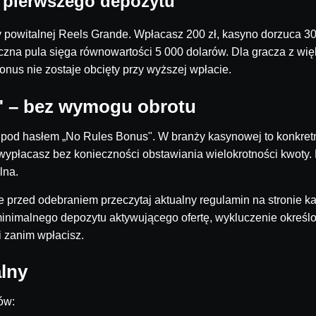
 pierwszego depozytu
powitalnej Reels Grande. Wpłacasz 200 zł, kasyno dorzuca 300 
czna pula sięga równowartości 5 000 dolarów. Dla gracza z wi
onus nie zostaje obcięty przy wyższej wpłacie.
" – bez wymogu obrotu
 pod hasłem „No Rules Bonus". W branży kasynowej to konkre
wypłacasz bez konieczności obstawiania wielokrotności kwoty
lna.
le przed odebraniem przeczytaj aktualny regulamin na stronie 
minimalnego depozytu aktywującego ofertę, wykluczenie określo
 zanim wpłacisz.
lny
ów: