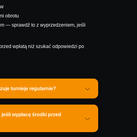
ów
mi obrotu
em — sprawdź to z wyprzedzeniem, jeśli
przed wpłatą niż szukać odpowiedzi po
uje turnieje regularnie?
 jeśli wypłacę środki przed