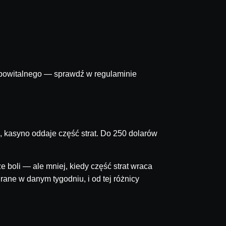
 powitalnego — sprawdź w regulaminie
, kasyno oddaje część strat. Do 250 dolarów
 boli — ale mniej, kiedy część strat wraca
rane w danym tygodniu, i od tej różnicy