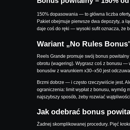
Bonus powitalny – 150% od
150% dopasowania — to główna liczba oferty 
Pakiet obejmuje pierwsze dwa depozyty, a łą
daje coś do ręki — wysoki sufit oznacza, że b
Wariant „No Rules Bonus
Reels Grande promuje swój bonus powitalny
obrotu (wagering). Wygrasz coś z bonusu — 
bonusów z warunkiem x30–x50 jest odczuwa
Brzmi dobrze — i często rzeczywiście jest. A
ograniczenia: limit wypłat z bonusu, wymóg 
najszybszy sposób, żeby rozwiać wątpliwości
Jak odebrać bonus powita
Żadnej skomplikowanej procedury. Pięć krok