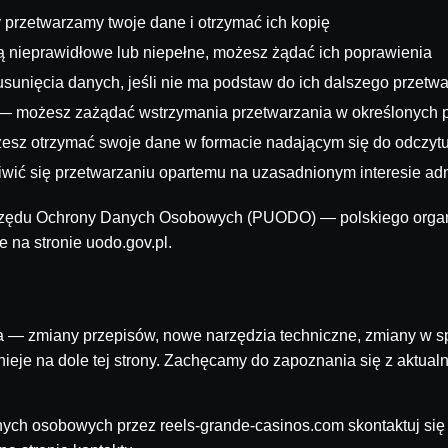
przetwarzamy twoje dane i otrzymać ich kopię
ą nieprawidłowe lub niepełne, możesz żądać ich poprawienia
unięcia danych, jeśli nie ma podstaw do ich dalszego przetwa
 — możesz zażądać wstrzymania przetwarzania w określonych 
esz otrzymać swoje dane w formacie nadającym się do odczy
ić się przetwarzaniu opartemu na uzasadnionym interesie adm
Urzędu Ochrony Danych Osobowych (PUODO) — polskiego orga
na stronie uodo.gov.pl.
a — zmiany przepisów, nowe narzędzia techniczne, zmiany w s
nieje na dole tej strony. Zachęcamy do zapoznania się z aktualn
nych osobowych przez reels-grande-casinos.com skontaktuj się