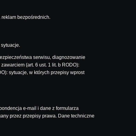
a reklam bezpośrednich.
sytuacje.
ie bezpieczeństwa serwisu, diagnozowanie
warciem (art. 6 ust. 1 lit. b RODO):
O): sytuacje, w których przepisy wprost
spondencja e-mail i dane z formularza
any przez przepisy prawa. Dane techniczne