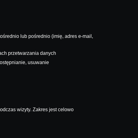
rednio lub pośrednio (imię, adres e-mail,
bach przetwarzania danych
ostępnianie, usuwanie
odczas wizyty. Zakres jest celowo