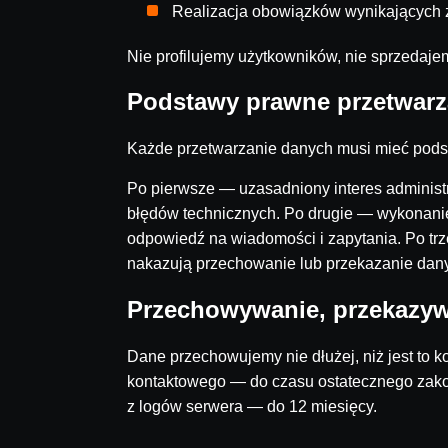
Realizacja obowiązków wynikających 
Nie profilujemy użytkowników, nie sprzedaj
Podstawy prawne przetwarz
Każde przetwarzanie danych musi mieć podst
Po pierwsze — uzasadniony interes administra
błędów technicznych. Po drugie — wykonanie 
odpowiedź na wiadomości i zapytania. Po trze
nakazują przechowanie lub przekazanie dan
Przechowywanie, przekazyw
Dane przechowujemy nie dłużej, niż jest to k
kontaktowego — do czasu ostatecznego zakoń
z logów serwera — do 12 miesięcy.