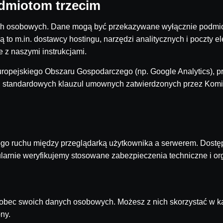
dmiotom trzecim
ch osobowych. Dane mogą być przekazywane wyłącznie podmi
o m.in. dostawcy hostingu, narzędzi analitycznych i poczty ele
 z naszymi instrukcjami.
 Europejskiego Obszaru Gospodarczego (np. Google Analytics),
 standardowych klauzul umownych zatwierdzonych przez Komi
ego ruchu między przeglądarką użytkownika a serwerem. Dostę
ularnie weryfikujemy stosowane zabezpieczenia techniczne i or
bec swoich danych osobowych. Możesz z nich skorzystać w każ
ny.