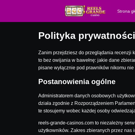
Strona g
Polityka prywatnośc
Zanim przejdziesz do przeglądania recenzji 
to bez owijania w bawełnę: jakie dane zbiera
pisane wyłącznie pod prawników nikomu nie p
Postanowienia ogólne
Administratorem danych osobowych użytkowni
działa zgodnie z Rozporządzeniem Parlamen
te stosujemy wobec każdej osoby odwiedzające
reels-grande-casinos.com to niezależny serw
użytkowników. Zakres zbieranych przez nas in