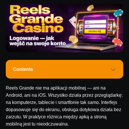
Contents
Reels Grande nie ma aplikacji mobilnej — ani na
Android, ani na iOS. Wszystko działa przez przeglądarkę:
na komputerze, tablecie i smartfonie tak samo. Interfejs
dopasowuje się do ekranu, obsługa dotykowa działa bez
zarzutu. W praktyce różnica między apką a stroną
mobilną jest tu nieodczuwalna.