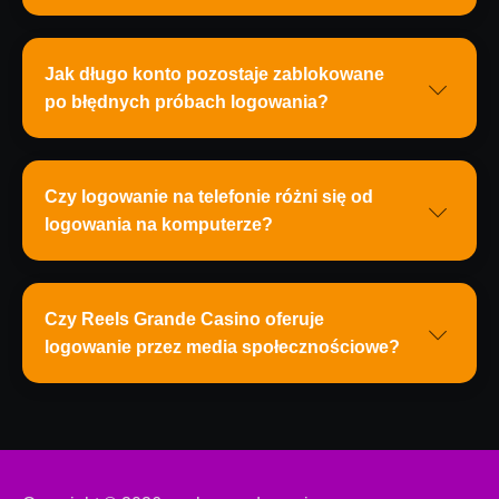
Jak długo konto pozostaje zablokowane
po błędnych próbach logowania?
Czy logowanie na telefonie różni się od
logowania na komputerze?
Czy Reels Grande Casino oferuje
logowanie przez media społecznościowe?