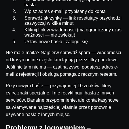
hasła"
Wpisz adres e-mail przypisany do konta
Sprawdź skrzynkę — link resetujący przychodzi
zazwyczaj w kilka minut
Kliknij link w wiadomości (ma ograniczony czas
ważności — nie zwlekaj)
Ustaw nowe hasło i zaloguj się
Nie ma e-maila? Najpierw sprawdź spam — wiadomości
od kasyn online często tam lądują przez filtry pocztowe.
Jeśli nic tam nie ma — czat na żywo, podajesz adres e-
mail z rejestracji i obsługa pomaga z ręcznym resetem.
Przy nowym haśle — przynajmniej 10 znaków, litery,
cyfry, znaki specjalne. I nie recyklinguj hasła z innych
serwisów. Banalne przypomnienie, ale konta kasynowe
są włamywane najczęściej właśnie przez ponownie
używane hasła z innych miejsc.
Problemy z logowaniem –