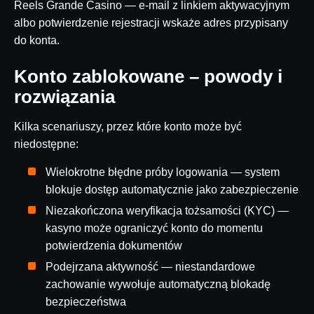
Reels Grande Casino — e-mail z linkiem aktywacyjnym
albo potwierdzenie rejestracji wskaże adres przypisany
do konta.
Konto zablokowane – powody i
rozwiązania
Kilka scenariuszy, przez które konto może być
niedostępne:
Wielokrotne błędne próby logowania — system
blokuje dostęp automatycznie jako zabezpieczenie
Niezakończona weryfikacja tożsamości (KYC) —
kasyno może ograniczyć konto do momentu
potwierdzenia dokumentów
Podejrzana aktywność — niestandardowe
zachowanie wywołuje automatyczną blokadę
bezpieczeństwa