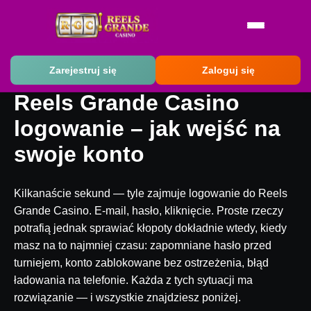
Zarejestruj się
Zaloguj się
Reels Grande Casino
logowanie – jak wejść na
swoje konto
Kilkanaście sekund — tyle zajmuje logowanie do Reels
Grande Casino. E-mail, hasło, kliknięcie. Proste rzeczy
potrafią jednak sprawiać kłopoty dokładnie wtedy, kiedy
masz na to najmniej czasu: zapomniane hasło przed
turniejem, konto zablokowane bez ostrzeżenia, błąd
ładowania na telefonie. Każda z tych sytuacji ma
rozwiązanie — i wszystkie znajdziesz poniżej.