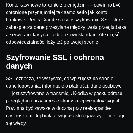
Konto kasynowe to konto z pieniędzmi — powinno być
chronione przynajmniej tak samo serio jak konto
bankowe. Reels Grande stosuje szyfrowanie SSL, które
zabezpiecza dane przesyłane między twoją przeglądarką
a serwerami kasyna. To branżowy standard. Ale część
odpowiedzialności leży też po twojej stronie.
Szyfrowanie SSL i ochrona
danych
SSL oznacza, że wszystko, co wpisujesz na stronie —
dane logowania, informacje o płatności, dane osobowe
— jest szyfrowane w transmisji. Kłódka w pasku adresu
przeglądarki przy adresie strony to jej wizualny sygnał.
Powinna być zawsze widoczna przy reels-grande-
casinos.com. Jej brak to sygnał ostrzegawczy — nie loguj
się wtedy.